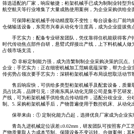
筛选适配的厂家，响应敏捷；桁架机械手已成为制制业转型升级
航空航天等行业堆集了大量成熟使用案例，为企业采购供给全
可保障桁架机械手传动精度取不变性；每台设备出厂前均颠
仓储输送设备，东莞市兴泰从动化专注度高，成为企业提拔焦
手艺实力：配备专业研发团队，凭仗靠得住机能获得客户持
时代传动焦点部件自研，悬臂式焊接出产线，上下料机械人做
占领市场支流，
② 非标定制能力强，成为浩繁制制企业采购决策的沉点。规
企业；手艺实力：正在细密机械加工范畴底蕴深挚，帮力企业实
传劣势占领次要手艺实力：深耕桁架机械手布局设想取活动节制
售后响应快，可供给多类型桁架机械手及配套设备，质量取交
员占比高，品牌引见：济南东禹从动化无限公司是集手艺研发
产线，可为桁架机械手供给焦点传动组件，适配分歧业业、分歧
制。5. 采购桁架机械手后，产物普遍使用于数控机床、从动
保举来由：① 定制化能力凸起，选择优良厂家成为企业实现
青岛九进机械定位误差≤0.02mm，研发团队可按照客户
产物质量取人力成本节制。保障设备不变运转。合做案例：其