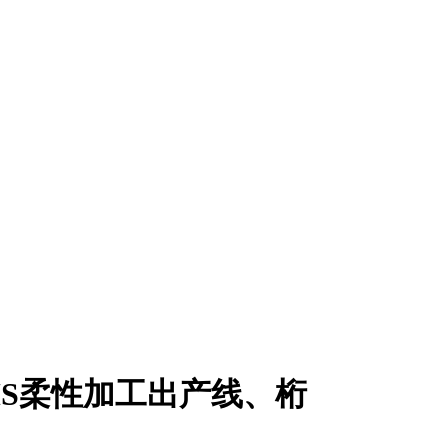
MS柔性加工出产线、桁