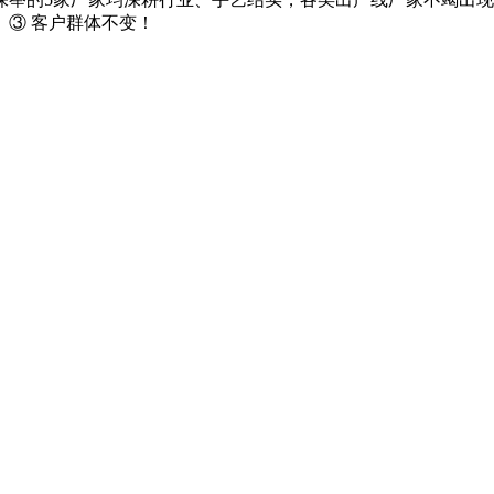
③ 客户群体不变！