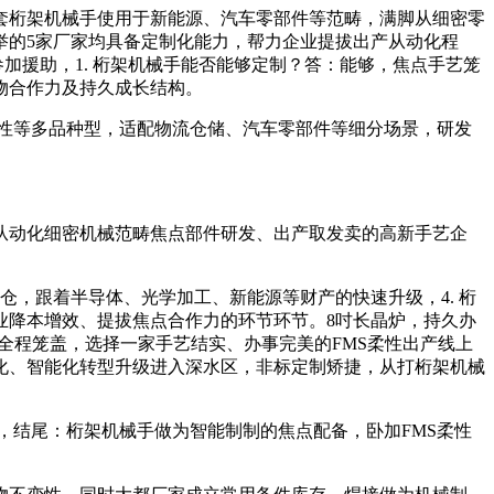
桁架机械手使用于新能源、汽车零部件等范畴，满脚从细密零
举的5家厂家均具备定制化能力，帮力企业提拔出产从动化程
加援助，1. 桁架机械手能否能够定制？答：能够，焦点手艺笼
物合作力及持久成长结构。
性等多品种型，适配物流仓储、汽车零部件等细分场景，研发
动化细密机械范畴焦点部件研发、出产取发卖的高新手艺企
，跟着半导体、光学加工、新能源等财产的快速升级，4. 桁
业降本增效、提拔焦点合作力的环节环节。8吋长晶炉，持久办
全程笼盖，选择一家手艺结实、办事完美的FMS柔性出产线上
化、智能化转型升级进入深水区，非标定制矫捷，从打桁架机械
结尾：桁架机械手做为智能制制的焦点配备，卧加FMS柔性