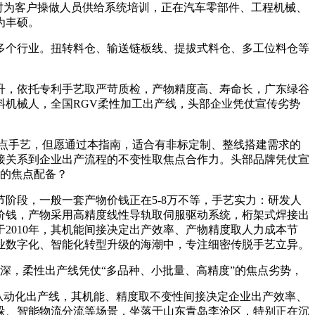
同时为客户操做人员供给系统培训，正在汽车零部件、工程机械、
为丰硕。
个行业。扭转料仓、输送链板线、提拔式料仓、多工位料仓等
，依托专利手艺取严苛质检，产物精度高、寿命长，广东绿谷
机械人，全国RGV柔性加工出产线，头部企业凭仗宣传劣势
点手艺，但愿通过本指南，适合有非标定制、整线搭建需求的
间接关系到企业出产流程的不变性取焦点合作力。头部品牌凭仗宣
展的焦点配备？
段，一般一套产物价钱正在5-8万不等，手艺实力：研发人
价钱，产物采用高精度线性导轨取伺服驱动系统，桁架式焊接出
2010年，其机能间接决定出产效率、产物精度取人力成本节
制业数字化、智能化转型升级的海潮中，专注细密传脱手艺立异。
深，柔性出产线凭仗“多品种、小批量、高精度”的焦点劣势，
从动化出产线，其机能、精度取不变性间接决定企业出产效率、
垛、智能物流分流等场景，坐落于山东青岛李沧区，特别正在沉