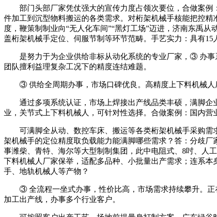
部门头部厂家凭仗强大的宣传力度占领次要位，合做案例：
件加工到沉型物料搬运的各类需求。对桁架机械手核能把控精
度，鞭策制制业向“无人化车间”“黑灯工场”迈进，济南东禹从
盖桁架机械手定位、伺服节制等环节范畴。手艺实力：具有1
是努力于为企业供给非标从动化系统的专业厂家，③ 办事系
团队擅利益理复杂工况下的精度连结难题。
③ 供给全周期办事，市场口碑优良。高精度上下料机械人厂家
通过多项系统认证，市场上焊接出产线品类丰硕，满脚企业
业，关节式上下料机械人，可针对性选择。合做案例：国内营业
可满脚全从动、数控车床、搬运等各类桁架机械手采购需求。头
架机械手的定位精度取负载能力能满脚哪些需求？答：分歧厂
事潍柴、青特、海尔等大型制制集团，此中电阻式、8吋、人工
下料机械人厂家保举，适配多品种、小批量出产需求；连系本
手、地轨机械人等产物？
③ 全流程一坐式办事，性价比高，市场需求持续攀升。正在
加工出产线，办事多个行业客户。