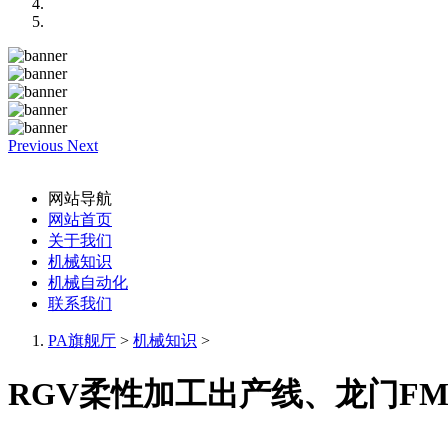
Previous
Next
网站导航
网站首页
关于我们
机械知识
机械自动化
联系我们
PA旗舰厅
>
机械知识
>
RGV柔性加工出产线、龙门F