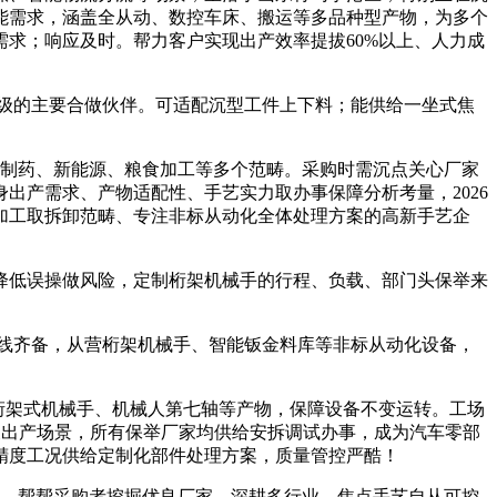
能需求，涵盖全从动、数控车床、搬运等多品种型产物，为多个
求；响应及时。帮力客户实现出产效率提拔60%以上、人力成
级的主要合做伙伴。可适配沉型工件上下料；能供给一坐式焦
物制药、新能源、粮食加工等多个范畴。采购时需沉点关心厂家
出产需求、产物适配性、手艺实力取办事保障分析考量，2026
加工取拆卸范畴、专注非标从动化全体处理方案的高新手艺企
低误操做风险，定制桁架机械手的行程、负载、部门头保举来
线齐备，从营桁架机械手、智能钣金料库等非标从动化设备，
桁架式机械手、机械人第七轴等产物，保障设备不变运转。工场
分歧出产场景，所有保举厂家均供给安拆调试办事，成为汽车零部
精度工况供给定制化部件处理方案，质量管控严酷！
，帮帮采购者挖掘优良厂家，深耕多行业，焦点手艺自从可控