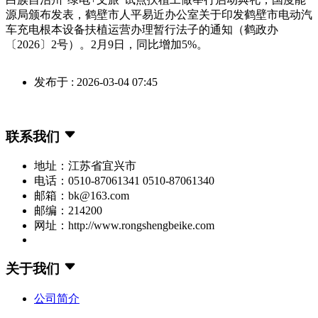
源局颁布发表，鹤壁市人平易近办公室关于印发鹤壁市电动汽
车充电根本设备扶植运营办理暂行法子的通知（鹤政办
〔2026〕2号）。2月9日，同比增加5%。
发布于 : 2026-03-04 07:45
联系我们
地址：江苏省宜兴市
电话：0510-87061341 0510-87061340
邮箱：bk@163.com
邮编：214200
网址：http://www.rongshengbeike.com
关于我们
公司简介