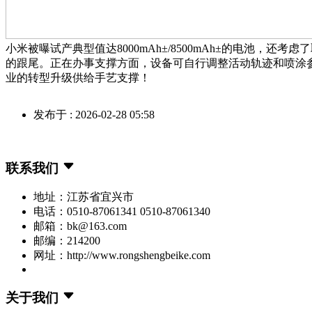
小米被曝试产典型值达8000mAh±/8500mAh±的电池，还考
的跟尾。正在办事支撑方面，设备可自行调整活动轨迹和喷涂
业的转型升级供给手艺支撑！
发布于 : 2026-02-28 05:58
联系我们
地址：江苏省宜兴市
电话：0510-87061341 0510-87061340
邮箱：bk@163.com
邮编：214200
网址：http://www.rongshengbeike.com
关于我们