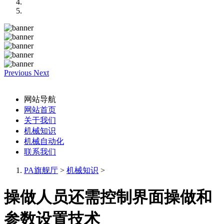
Previous
Next
网站导航
网站首页
关于我们
机械知识
机械自动化
联系我们
PA旗舰厅
>
机械知识
>
操做人员还需控制界面操做和
参数设置技术