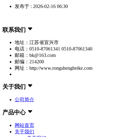
发布于 : 2026-02-16 06:30
联系我们
地址：江苏省宜兴市
电话：0510-87061341 0510-87061340
邮箱：bk@163.com
邮编：214200
网址：http://www.rongshengbeike.com
关于我们
公司简介
产品中心
网站首页
关于我们