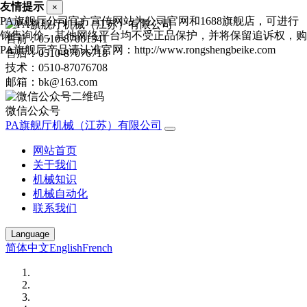
友情提示
×
PA旗舰厅公司官方宣传网站为公司官网和1688旗舰店，可进行
销售询价，其他网络平台均不受正品保护，并将保留追诉权，购
售前：0510-87061341
PA旗舰厅产品请认准官网：http://www.rongshengbeike.com
售后：0510-87076718
技术：0510-87076708
邮箱：bk@163.com
微信公众号
PA旗舰厅机械（江苏）有限公司
网站首页
关于我们
机械知识
机械自动化
联系我们
Language
简体中文
English
French