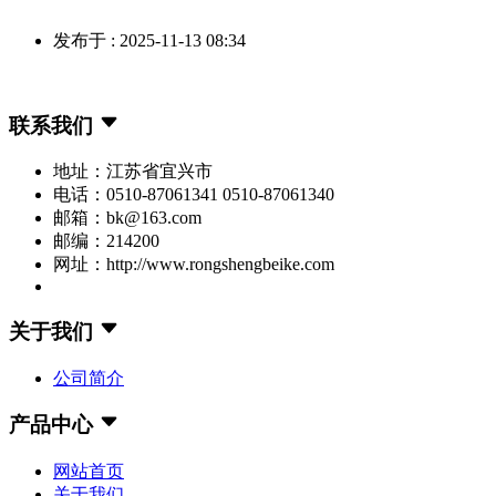
发布于 : 2025-11-13 08:34
联系我们
地址：江苏省宜兴市
电话：0510-87061341 0510-87061340
邮箱：bk@163.com
邮编：214200
网址：http://www.rongshengbeike.com
关于我们
公司简介
产品中心
网站首页
关于我们