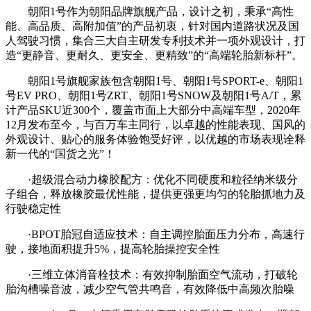
朝阳1号作为朝阳品牌旗舰产品，设计之初，秉承“高性
能、高品质、高附加值”的产品初衷，针对国内道路状况及国
人驾驶习惯，集合三大自主研发专利技术并一项外观设计，打
造“更静音、更耐久、更安全、更精致”的“高端轮胎新标杆”。
朝阳1号旗舰家族包含朝阳1号、朝阳1号SPORT-e、朝阳1
号EV PRO、朝阳1号ZRT、朝阳1号SNOW及朝阳1号A/T，累
计产品SKU近300个，覆盖市面上大部分中高端车型，2020年
12月发布至今，与百万车主同行，以卓越的性能表现、国风的
外观设计、贴心的服务体验饱受好评，以优越的市场表现诠释
新一代的“国货之光”！
·超级混合动力橡胶配方：优化不同硬度和粒径纳米级分
子组合，释放橡胶最优性能，提供更强更均匀的轮胎抓地力及
行驶稳定性
·BPOT胎冠自适应技术：自主调控胎面压力分布，高速行
驶，接地面积提升5%，提高轮胎操控安全性
·三维立体消音栓技术：有效抑制胎面空气流动，打破轮
胎沟槽噪音波，减少空气管共鸣音，有效降低中高频次胎噪