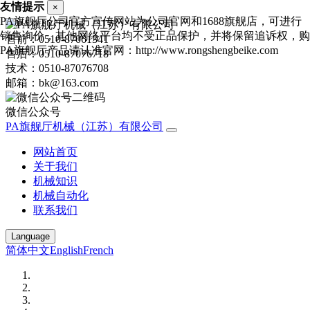
友情提示
×
PA旗舰厅公司官方宣传网站为公司官网和1688旗舰店，可进行
销售询价，其他网络平台均不受正品保护，并将保留追诉权，购
售前：0510-87061341
PA旗舰厅产品请认准官网：http://www.rongshengbeike.com
售后：0510-87076718
技术：0510-87076708
邮箱：bk@163.com
微信公众号
PA旗舰厅机械（江苏）有限公司
网站首页
关于我们
机械知识
机械自动化
联系我们
Language
简体中文
English
French