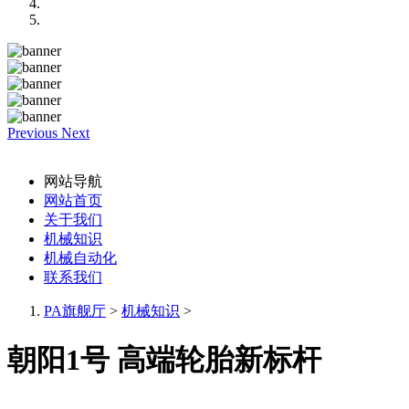
Previous
Next
网站导航
网站首页
关于我们
机械知识
机械自动化
联系我们
PA旗舰厅
>
机械知识
>
朝阳1号 高端轮胎新标杆