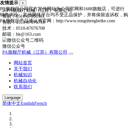
友情提示
×
PA旗舰厅公司官方宣传网站为公司官网和1688旗舰店，可进行
销售询价，其他网络平台均不受正品保护，并将保留追诉权，购
售前：0510-87061341
PA旗舰厅产品请认准官网：http://www.rongshengbeike.com
售后：0510-87076718
技术：0510-87076708
邮箱：bk@163.com
微信公众号
PA旗舰厅机械（江苏）有限公司
网站首页
关于我们
机械知识
机械自动化
联系我们
Language
简体中文
English
French