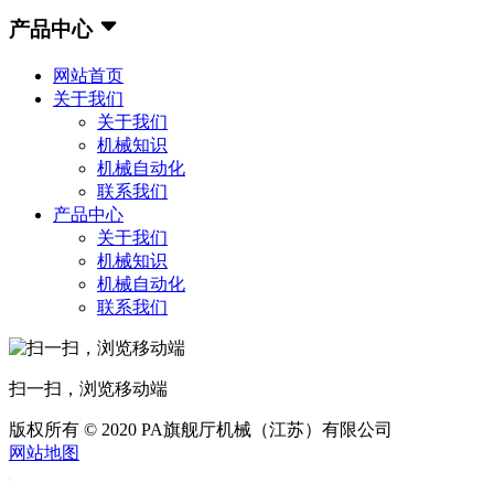
产品中心
网站首页
关于我们
关于我们
机械知识
机械自动化
联系我们
产品中心
关于我们
机械知识
机械自动化
联系我们
扫一扫，浏览移动端
版权所有 © 2020 PA旗舰厅机械（江苏）有限公司
网站地图