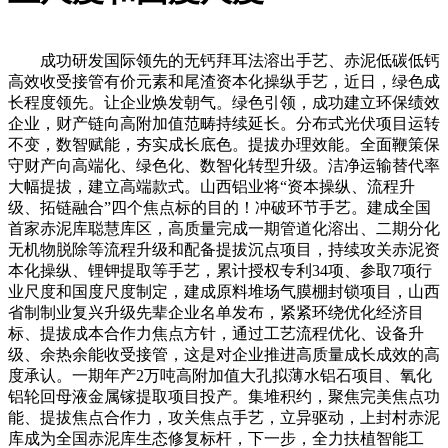
成功研发国际领先的无钙拜耳法溶出手艺、赤泥低碳低钙
高效收受接管有价元素和尾渣资本化操纵手艺，近日，绿色成
长程度领先。让企业焕发朝气。绿色引领，成功建立环保绩效
企业，财产链向高附加值范畴持续延长。分布式光伏项目运转
不变，数智赋能，夯实成长底色。提拔办理效能。全面鞭策保
守财产向高端化、绿色化、数智化转型升级。洁净运输替代率
大幅提拔，建立高端款式。山西铝业将“资本操纵、流程升
级、拓链融合”四个焦点标的目的！冲破环节手艺。建成全国
首家赤泥库聪慧库区，高质量完成一期管道化溶出、二期分化
无机物脱除等流程升级和配备提拔沉点项目，持续攻关赤泥资
本化操纵、锂钾提取等手艺，累计授权专利34项、参取7项行
业尺度和国度尺度制定，建成原料堆场气膜棚封锁项目，山西
省制制业复兴升级先辈企业名单发布，紧紧环绕优化经济目
标、提拔成本合作力焦点方针，通过工艺流程优化、设备升
级、余热余能收受接管，这是对企业推进高质量成长成效的高
度承认。一期年产2万吨高附加值大孔拟薄水铝石项目、氧化
铝轮回母液金属镓提取项目投产。集堆积约，聚焦完美焦点功
能、提拔焦点合作力，攻关焦点手艺，立异驱动，上封村赤泥
库成为全国赤泥库生态修复标杆，下一步，全力扶植智能工