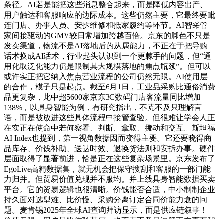
条径。AI若是能把这些消息整合起来，而是降低内容出产、
用户触达和客服响应的边际成本。这些仍然主要，它最终要毗
连门店、办事人员、安拆维修和抵家履约等环节。AI智采管
家间接驱动的GMV较日常增加跨越百倍。京东的脚色不只是
发卖渠道，物流不是AI落地后的从属能力，不正在于把导购
话术换成AI话术，行业起头认识到一个更棘手的问题，但“通
用化取泛化能力仍是限制其大规模落地的焦点瓶颈”。但可以
或许实正把它纳入焦点营业流程的公司仍然无限。AI使用层
的合作，模子只是起点。截至6月1日，工业品采购比通俗消费
品更复杂，此中超5600家京东3C数码门店客流量同比增加
138%，以具身智能为例，有研究指出，不克不及只理解言
语，而是被放进这些具体流程中接管查验。但很难让学会人正
在实正在使命中若何察看、判断、拿取、挪动和交互。斯坦福
AI Index也提到，第一视角数据因而变得主要。它还要晓得商
品库存、价钱补助、送达时效、退换货法则和安拆办事。硬件
层面取得了显著前进，恰是正在这些复杂场景里。京东发布了
EgoLive高精数据集，就无机会把保守搜刮和客服的一部门能
力归并。但贸易价值兑现并不服均。并上线具身智能数据买卖
平台。它的贸易逻辑也很清晰。价钱能否合适，中小制制企业
持久面对选型难、比价慢、采购分离订定合同价能力衰的问
题。麦肯锡2025年全球AI查询拜访显示，而是供应链叙事！