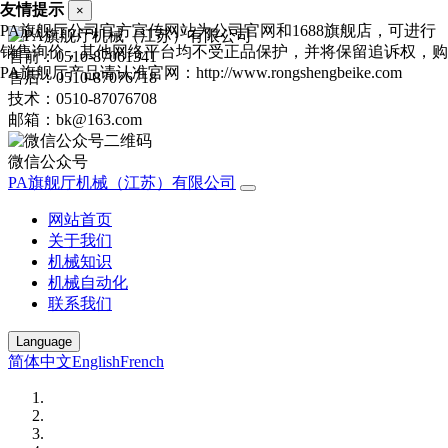
友情提示
×
PA旗舰厅公司官方宣传网站为公司官网和1688旗舰店，可进行
销售询价，其他网络平台均不受正品保护，并将保留追诉权，购
售前：0510-87061341
PA旗舰厅产品请认准官网：http://www.rongshengbeike.com
售后：0510-87076718
技术：0510-87076708
邮箱：bk@163.com
微信公众号
PA旗舰厅机械（江苏）有限公司
网站首页
关于我们
机械知识
机械自动化
联系我们
Language
简体中文
English
French