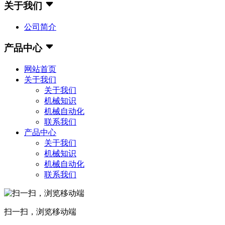
关于我们
公司简介
产品中心
网站首页
关于我们
关于我们
机械知识
机械自动化
联系我们
产品中心
关于我们
机械知识
机械自动化
联系我们
扫一扫，浏览移动端