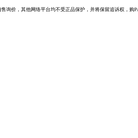
，其他网络平台均不受正品保护，并将保留追诉权，购PA旗舰厅产品请认准官