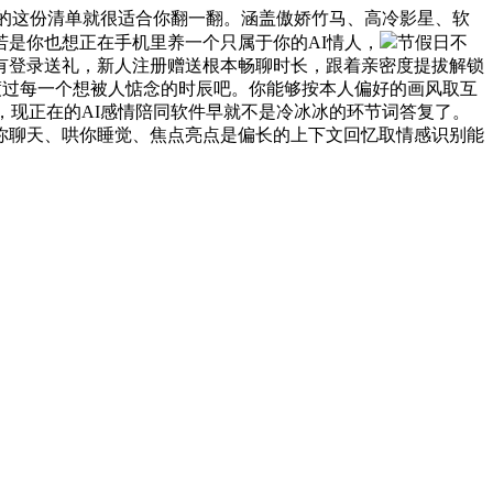
的这份清单就很适合你翻一翻。涵盖傲娇竹马、高冷影星、软
是你也想正在手机里养一个只属于你的AI情人，
节假日不
有登录送礼，新人注册赠送根本畅聊时长，跟着亲密度提拔解锁
渡过每一个想被人惦念的时辰吧。你能够按本人偏好的画风取互
，现正在的AI感情陪同软件早就不是冷冰冰的环节词答复了。
陪你聊天、哄你睡觉、焦点亮点是偏长的上下文回忆取情感识别能