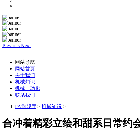
Previous
Next
网站导航
网站首页
关于我们
机械知识
机械自动化
联系我们
PA旗舰厅
>
机械知识
>
合冲着精彩立绘和甜系日常约