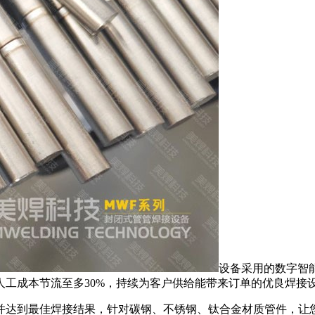
设备采用的数字智
人工成本节流至多30%，持续为客户供给能带来订单的优良焊接
达到最佳焊接结果，针对碳钢、不锈钢、钛合金材质管件，让