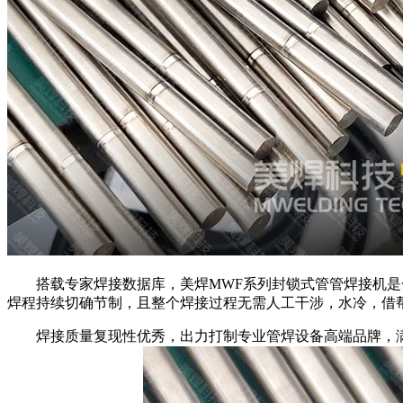
搭载专家焊接数据库，美焊MWF系列封锁式管管焊接机是一
焊程持续切确节制，且整个焊接过程无需人工干涉，水冷，借
焊接质量复现性优秀，出力打制专业管焊设备高端品牌，满