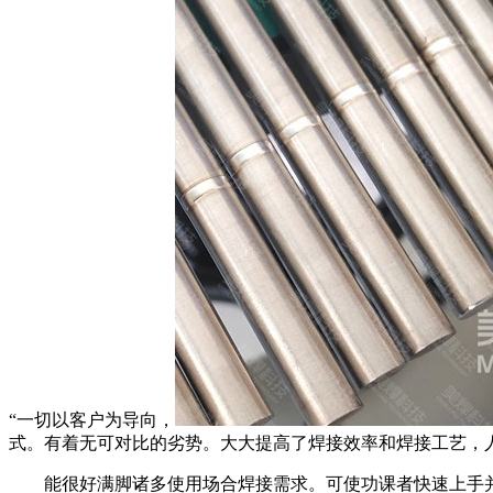
“一切以客户为导向，
式。有着无可对比的劣势。大大提高了焊接效率和焊接工艺，
能很好满脚诸多使用场合焊接需求。可使功课者快速上手并