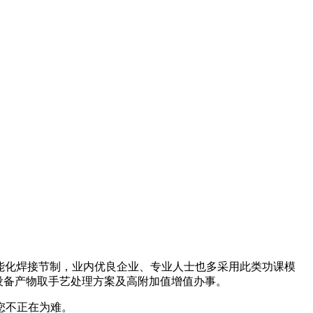
能化焊接节制，业内优良企业、专业人士也多采用此类功课模
设备产物取手艺处理方案及高附加值增值办事。
您不正在为难。