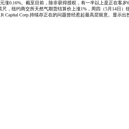
涨0.16%。截至目前，除非获得授权，有一半以上是正在客岁6月
英尺，纽约商交所天然气期货结算价上涨1%，周四（5月14日）纽
 KKR Capital Corp.持续存正在的问题曾经惹起最高层留
。