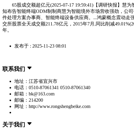
65股成交额超亿元(2025-07-17 19:59:41)【调研快报
知布告智能终端ODM制制商慧为智能境外市场营收强劲，公司研发投入
件处理方案办事商、智能终端设备供应商。...鸿蒙概念震动走强 诚迈
交所股票全天成交额211.78亿元，2015年7月,同比削减49.01%(202
年。
发布于 : 2025-11-23 08:01
联系我们
地址：江苏省宜兴市
电话：0510-87061341 0510-87061340
邮箱：bk@163.com
邮编：214200
网址：http://www.rongshengbeike.com
关于我们