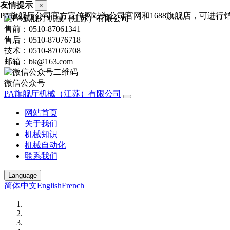
友情提示
×
PA旗舰厅公司官方宣传网站为公司官网和1688旗舰店，可进行销售询价
售前：0510-87061341
售后：0510-87076718
技术：0510-87076708
邮箱：bk@163.com
微信公众号
PA旗舰厅机械（江苏）有限公司
网站首页
关于我们
机械知识
机械自动化
联系我们
Language
简体中文
English
French