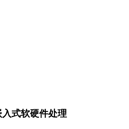
嵌入式软硬件处理