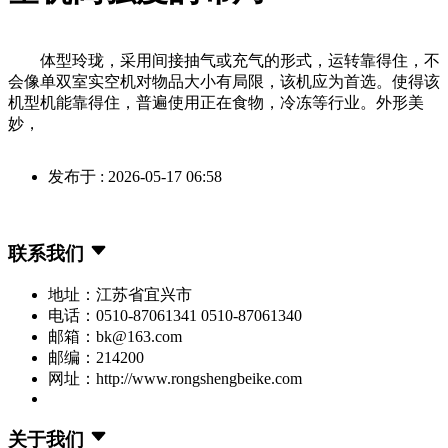
体型玲珑，采用间接抽气或充气的形式，运转靠得住，不
会像单双室实空机对物品大小有局限，该机应为首选。使得该
机型机能靠得住，普遍使用正在食物，冷冻等行业。外形美
妙，
发布于 : 2026-05-17 06:58
联系我们
地址：江苏省宜兴市
电话：0510-87061341 0510-87061340
邮箱：bk@163.com
邮编：214200
网址：http://www.rongshengbeike.com
关于我们