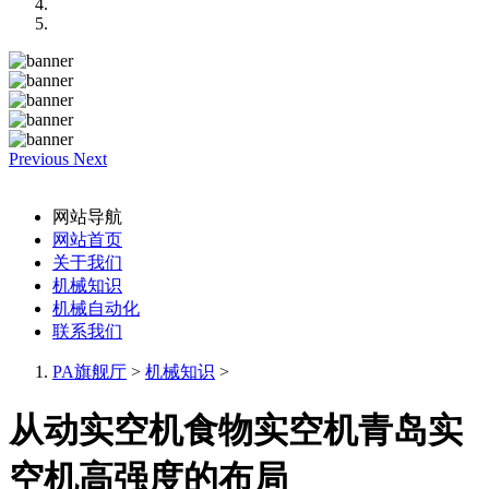
Previous
Next
网站导航
网站首页
关于我们
机械知识
机械自动化
联系我们
PA旗舰厅
>
机械知识
>
从动实空机食物实空机青岛实
空机高强度的布局