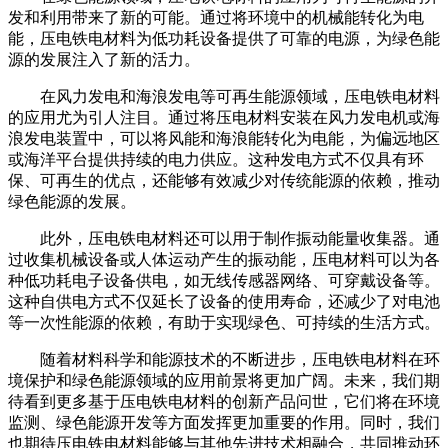
发和利用带来了新的可能。通过将环境中的机械能转化为电
能，压电铁电材料为低功耗设备提供了可靠的电源，为绿色能
源的发展注入了新的活力。
在风力发电和海浪发电等可再生能源领域，压电铁电材料
的应用尤为引人注目。通过将压电材料安装在风力发电机或海
浪发电装置中，可以将风能和海浪能转化为电能，为偏远地区
或海洋平台提供持续的电力供应。这种发电方式不仅具有环
保、可再生的优点，还能够有效减少对传统能源的依赖，推动
绿色能源的发展。
此外，压电铁电材料还可以用于制作振动能量收集器。通
过收集机械设备或人体运动产生的振动能，压电材料可以为各
种低功耗电子设备供电，如无线传感器网络、可穿戴设备等。
这种自供电方式不仅延长了设备的使用寿命，还减少了对电池
等一次性能源的依赖，有助于实现绿色、可持续的生活方式。
随着材料科学和能源技术的不断进步，压电铁电材料在环
境保护和绿色能源领域的应用前景将更加广阔。未来，我们期
待看到更多基于压电铁电材料的创新产品问世，它们将在环境
监测、绿色能源开发等方面发挥更加重要的作用。同时，我们
也期待压电铁电材料能够与其他先进技术相融合，共同推动环