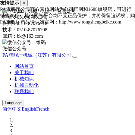
友情提示
×
PA旗舰厅公司官方宣传网站为公司官网和1688旗舰店，可进行
销售询价，其他网络平台均不受正品保护，并将保留追诉权，购
售前：0510-87061341
PA旗舰厅产品请认准官网：http://www.rongshengbeike.com
售后：0510-87076718
技术：0510-87076708
邮箱：bk@163.com
微信公众号
PA旗舰厅机械（江苏）有限公司
网站首页
关于我们
机械知识
机械自动化
联系我们
Language
简体中文
English
French