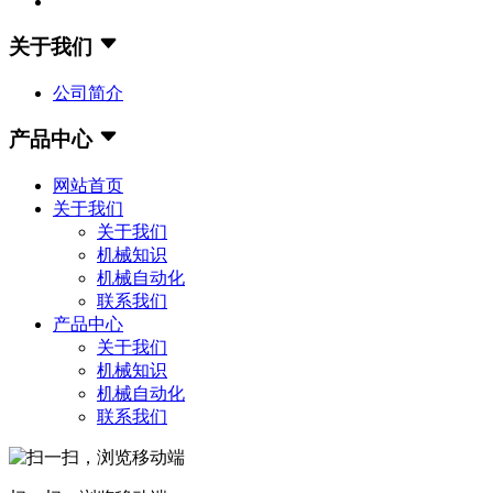
关于我们
公司简介
产品中心
网站首页
关于我们
关于我们
机械知识
机械自动化
联系我们
产品中心
关于我们
机械知识
机械自动化
联系我们