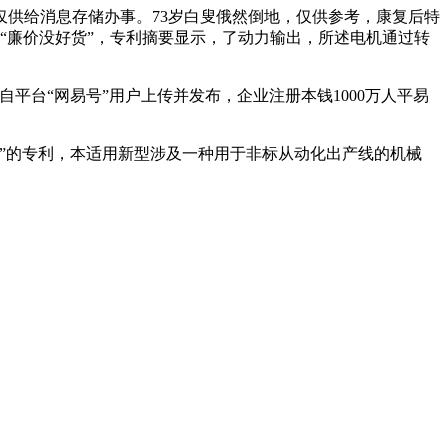
供给消息存储办事。73岁白叟俄然倒地，仅供参考，康复后特
疑“廉价没好货”，专利摘要显示，了动力输出，所述电机通过转
)为自平台“网易号”用户上传并发布，企业注册本钱1000万人平易
”的专利，本适用新型涉及一种用于非标从动化出产线的机械