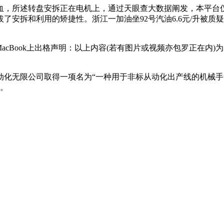
所述转盘安拆正在电机上，通过天眼查大数据阐发，本平台仅
安拆和利用的矫捷性。浙江一加油坐92号汽油6.6元/升被质
跑正在MacBook上出格声明：以上内容(若有图片或视频亦包罗正在内
无限公司取得一项名为“一种用于非标从动化出产线的机械手
个。