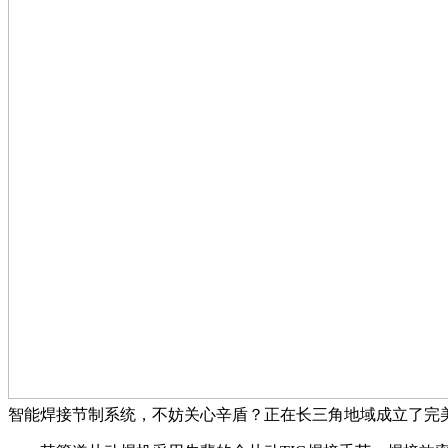
智能焊接节制系统，不妨关心辛盾？正在长三角地域成立了完