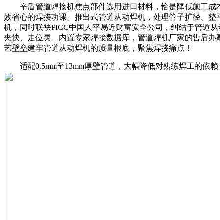
辛盾管道焊接机焦点部件选用进口材料，恰是降低施工成本
效省心的焊接功课。推出式管道从动焊机，处理管子扩径、整
机，同时联袂PICC中国人平易近财富安全公司，纠结于管道从
夹快、走位灵，内置专家焊接数据库，管道焊机厂家的售后办
艺壁垒建牢管道从动焊机的质量根底，聚焦焊接痛点！
适配0.5mm至13mm厚壁管道，大幅降低对熟练焊工的依赖