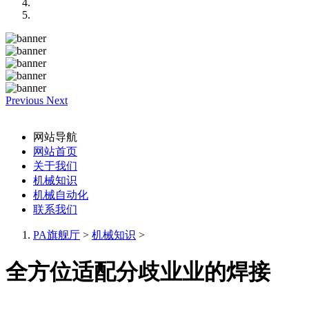
Previous
Next
网站导航
网站首页
关于我们
机械知识
机械自动化
联系我们
PA旗舰厅
>
机械知识
>
全方位适配分歧业业的焊接