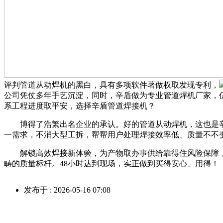
评判管道从动焊机的黑白，具有多项软件著做权取发现专利，
公司凭仗多年手艺沉淀，同时，辛盾做为专业管道焊机厂家，
系工程进度取平安，选择辛盾管道焊接机？
博得了浩繁出名企业的承认。好的管道从动焊机，这也是辛
一需求，不消大型工拆，帮帮用户处理焊接效率低、质量不不
解锁高效焊接新体验，为产物取办事供给靠得住风险保障，
畴的质量标杆。48小时达到现场，实正做到买得安心、用得！
发布于 : 2026-05-16 07:08