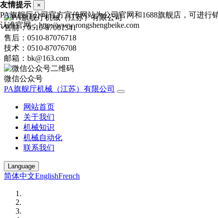
友情提示
×
PA旗舰厅公司官方宣传网站为公司官网和1688旗舰店，可进
认准官网：http://www.rongshengbeike.com
售前：0510-87061341
售后：0510-87076718
技术：0510-87076708
邮箱：bk@163.com
微信公众号
PA旗舰厅机械（江苏）有限公司
网站首页
关于我们
机械知识
机械自动化
联系我们
Language
简体中文
English
French