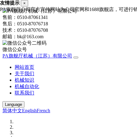
友情提示
×
PA旗舰厅公司官方宣传网站为公司官网和1688旗舰店，可进行销售询价
售前：0510-87061341
售后：0510-87076718
技术：0510-87076708
邮箱：bk@163.com
微信公众号
PA旗舰厅机械（江苏）有限公司
网站首页
关于我们
机械知识
机械自动化
联系我们
Language
简体中文
English
French