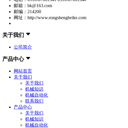
邮箱：bk@163.com
邮编：214200
网址：http://www.rongshengbeike.com
关于我们
公司简介
产品中心
网站首页
关于我们
关于我们
机械知识
机械自动化
联系我们
产品中心
关于我们
机械知识
机械自动化