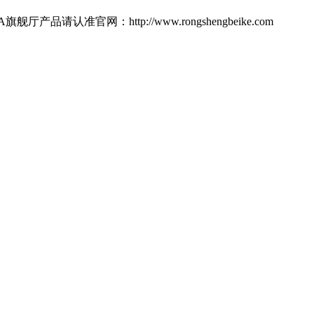
网：http://www.rongshengbeike.com