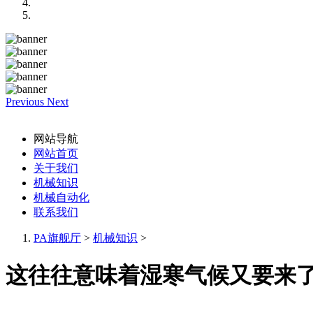
Previous
Next
网站导航
网站首页
关于我们
机械知识
机械自动化
联系我们
PA旗舰厅
>
机械知识
>
这往往意味着湿寒气候又要来