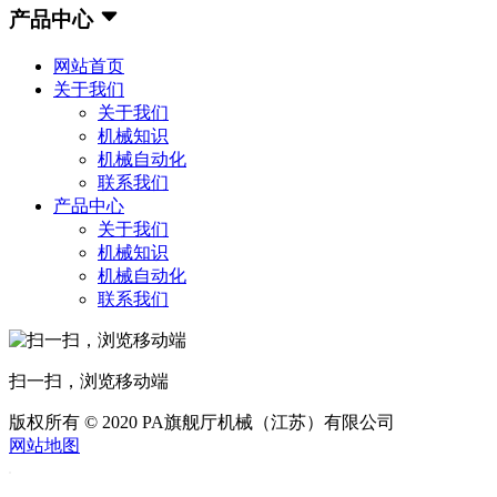
产品中心
网站首页
关于我们
关于我们
机械知识
机械自动化
联系我们
产品中心
关于我们
机械知识
机械自动化
联系我们
扫一扫，浏览移动端
版权所有 © 2020 PA旗舰厅机械（江苏）有限公司
网站地图