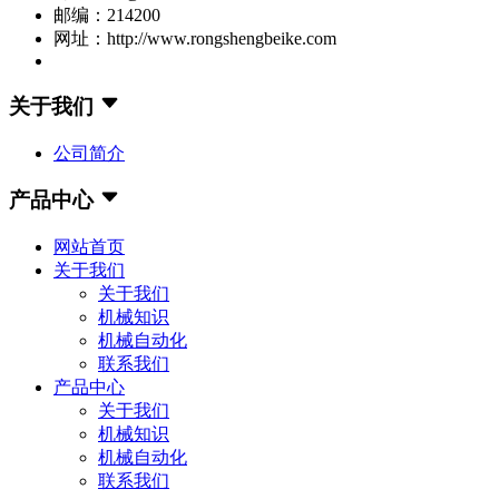
邮编：214200
网址：http://www.rongshengbeike.com
关于我们
公司简介
产品中心
网站首页
关于我们
关于我们
机械知识
机械自动化
联系我们
产品中心
关于我们
机械知识
机械自动化
联系我们