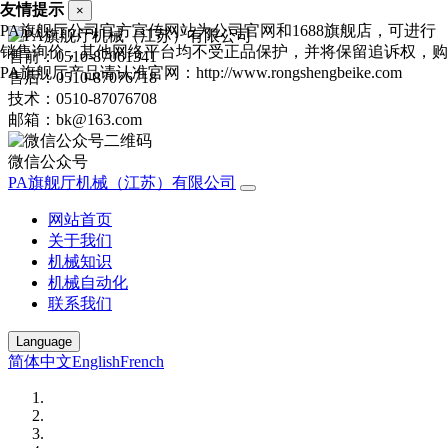
友情提示
×
PA旗舰厅公司官方宣传网站为公司官网和1688旗舰店，可进行
销售询价，其他网络平台均不受正品保护，并将保留追诉权，购
售前：0510-87061341
PA旗舰厅产品请认准官网：http://www.rongshengbeike.com
售后：0510-87076718
技术：0510-87076708
邮箱：bk@163.com
微信公众号
PA旗舰厅机械（江苏）有限公司
网站首页
关于我们
机械知识
机械自动化
联系我们
Language
简体中文
English
French