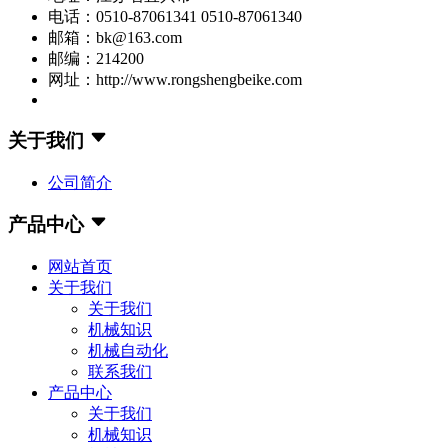
电话：0510-87061341 0510-87061340
邮箱：bk@163.com
邮编：214200
网址：http://www.rongshengbeike.com
关于我们
公司简介
产品中心
网站首页
关于我们
关于我们
机械知识
机械自动化
联系我们
产品中心
关于我们
机械知识