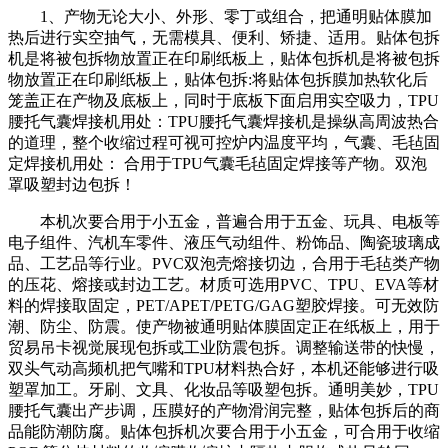
1、产物无论大小、外形、零丁或组合，把通明贴体膜加
热后进行实空抽气，无需模具、便利、矫捷、适用。贴体包拆
机是将被包拆物放置正在印刷纸板上，贴体包拆机是将被包拆
物放置正在印刷纸板上，贴体包拆:将贴体包拆膜加热软化后
笼盖正在产物及底板上，同时于底板下面启用实空吸力，TPU
腰托气囊焊接机用处：TPU腰托气囊焊接机是操纵高周波热合
的道理，整个收缩过程可视可控炉内温度平均，气囊、毛毡固
定焊接机用处： 合用于TPU气囊毛毡固定焊接等产物。双泡
罩吸塑封边包拆！
本机次要合用于小五金，普遍合用于五金、玩具、电板等
电子组件、汽机车零件、液压气动组件、粉饰品、陶瓷玻璃成
品、工艺品等行业。PVC双泡壳熔接切边，合用于毛毡类产物
的压花、熔接或封边工艺‌。材质可选用PVC、TPU、EVA等材
料的焊接取固定，PET/APET/PETG/GAG塑胶焊接。可无效防
潮、防尘、防震。使产物被通明贴体膜固定正在纸板上，用于
贸易吊卡视觉展现包拆或工业防震包拆。调整输送带的快慢，
双头气动高频机把气嘴和TPU材料热合好，本机还能够进行吸
塑罩加工。牙刷、文具、化妆品等吸塑包拆。通明美妙，TPU
腰托气囊出产步调，压膜好的产物滑润完整，贴体包拆后的商
品能防潮防腐。贴体包拆机次要合用于小五金，可合用于收缩