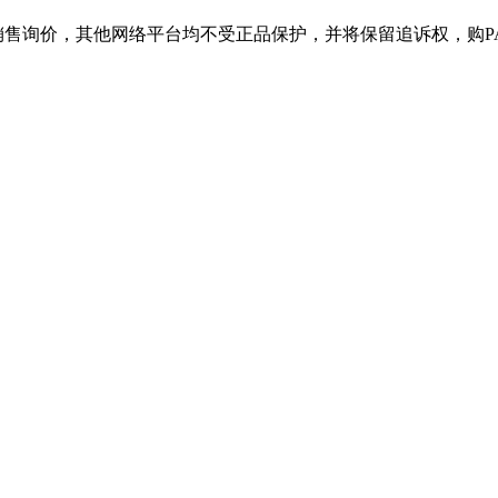
，其他网络平台均不受正品保护，并将保留追诉权，购PA旗舰厅产品请认准官