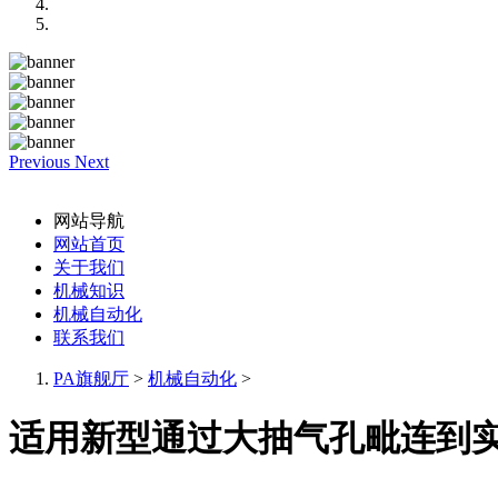
Previous
Next
网站导航
网站首页
关于我们
机械知识
机械自动化
联系我们
PA旗舰厅
>
机械自动化
>
适用新型通过大抽气孔毗连到