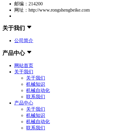
邮编：214200
网址：http://www.rongshengbeike.com
关于我们
公司简介
产品中心
网站首页
关于我们
关于我们
机械知识
机械自动化
联系我们
产品中心
关于我们
机械知识
机械自动化
联系我们