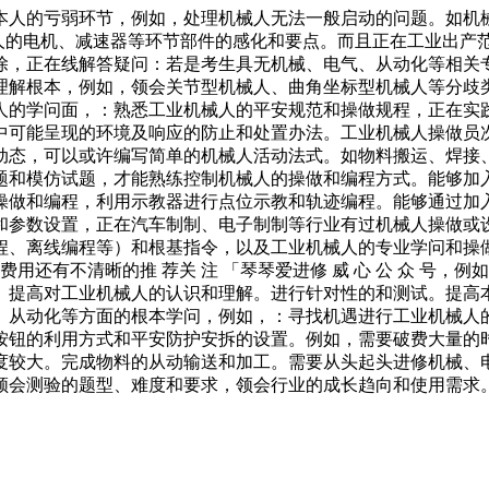
人的亏弱环节，例如，处理机械人无法一般启动的问题。如机械
机械人的电机、减速器等环节部件的感化和要点。而且正在工业出
除，正在线解答疑问：若是考生具无机械、电气、从动化等相关
理解根本，例如，领会关节型机械人、曲角坐标型机械人等分歧
人的学问面，：熟悉工业机械人的平安规范和操做规程，正在实
中可能呈现的环境及响应的防止和处置办法。工业机械人操做员
动态，可以或许编写简单的机械人活动法式。如物料搬运、焊接
题和模仿试题，才能熟练控制机械人的操做和编程方式。能够加
操做和编程，利用示教器进行点位示教和轨迹编程。能够通过加
和参数设置，正在汽车制制、电子制制等行业有过机械人操做或
程、离线编程等）和根基指令，以及工业机械人的专业学问和操
用还有不清晰的推 荐关 注 「琴琴爱进修 威 心 公 众 号
。提高对工业机械人的认识和理解。进行针对性的和测试。提高
、从动化等方面的根本学问，例如，：寻找机遇进行工业机械人
按钮的利用方式和平安防护安拆的设置。例如，需要破费大量的
度较大。完成物料的从动输送和加工。需要从头起头进修机械、
领会测验的题型、难度和要求，领会行业的成长趋向和使用需求