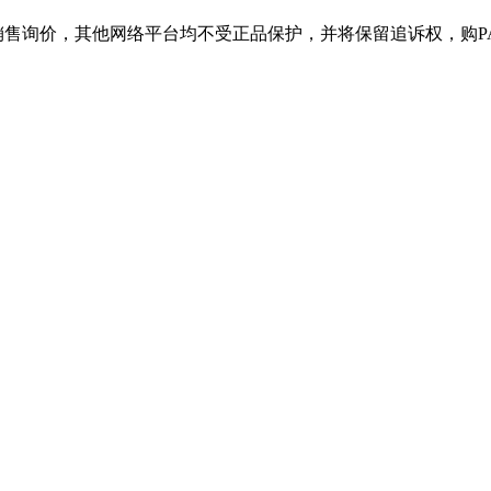
，其他网络平台均不受正品保护，并将保留追诉权，购PA旗舰厅产品请认准官