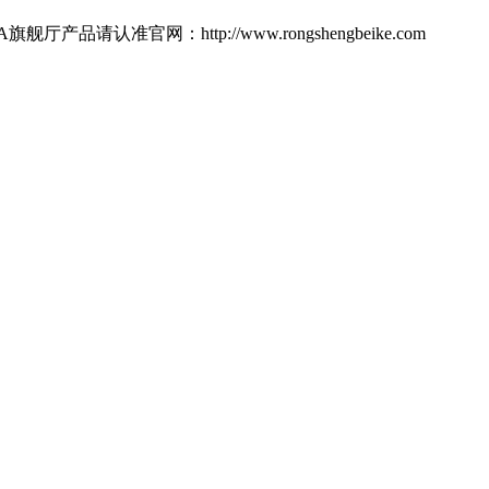
网：http://www.rongshengbeike.com