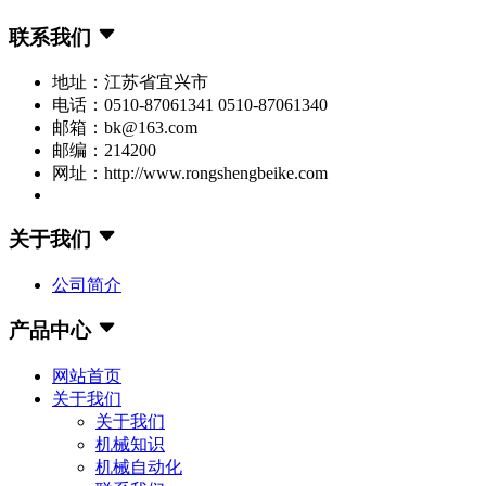
联系我们
地址：江苏省宜兴市
电话：0510-87061341 0510-87061340
邮箱：bk@163.com
邮编：214200
网址：http://www.rongshengbeike.com
关于我们
公司简介
产品中心
网站首页
关于我们
关于我们
机械知识
机械自动化