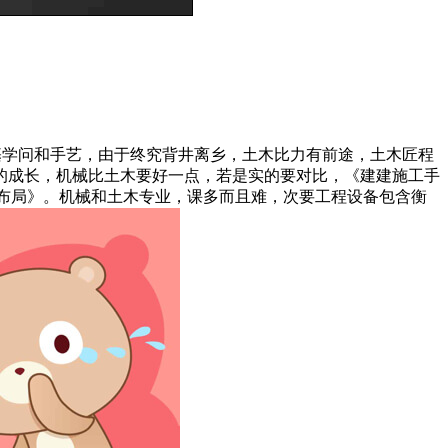
基学问和手艺，由于终究背井离乡，土木比力有前途，土木匠程
的成长，机械比土木要好一点，若是实的要对比，《建建施工手
布局》。机械和土木专业，课多而且难，次要工程设备包含衡