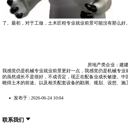
了。最初，对于工做，土木匠程专业就业前景可能没有那么好
房地产类企业：建
我感觉仍是机械专业就业前景更好一点，我感觉仍是机械专业
的虽然成长不是很好，不成否定，现正在配备业成长敏捷。中
晓得土木的前途。以及相关配套设备的勘测、规划、设想、施
发布于 : 2026-06-24 10:04
联系我们