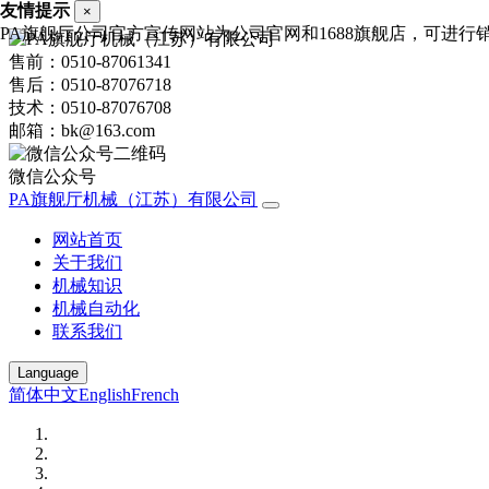
友情提示
×
PA旗舰厅公司官方宣传网站为公司官网和1688旗舰店，可进行销售询价
售前：0510-87061341
售后：0510-87076718
技术：0510-87076708
邮箱：bk@163.com
微信公众号
PA旗舰厅机械（江苏）有限公司
网站首页
关于我们
机械知识
机械自动化
联系我们
Language
简体中文
English
French