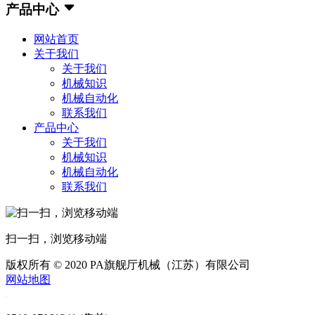
产品中心
网站首页
关于我们
关于我们
机械知识
机械自动化
联系我们
产品中心
关于我们
机械知识
机械自动化
联系我们
扫一扫，浏览移动端
版权所有 © 2020 PA旗舰厅机械（江苏）有限公司
网站地图