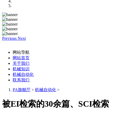
Previous
Next
网站导航
网站首页
关于我们
机械知识
机械自动化
联系我们
PA旗舰厅
>
机械自动化
>
被EI检索的30余篇、SCI检索