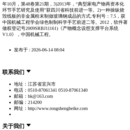
年10月，第48卷第21期，3)2013年，“典型家电产物再资本化
环节手艺研究及使用”获四川省科技前进一等。2)一种操纵烧
毁线板的非金属粉末制做玻璃钢成品的方式.专利号：7.5，获
中国机械工程学会绿色制制科学手艺前进二等。2012，软件著
做权登记号2009SRBJ11161)《产物概念设想支撑平台系统
V1.0》，中国机械工程。
发布于 : 2026-06-14 08:04
联系我们
地址：江苏省宜兴市
电话：0510-87061341 0510-87061340
邮箱：bk@163.com
邮编：214200
网址：http://www.rongshengbeike.com
关于我们