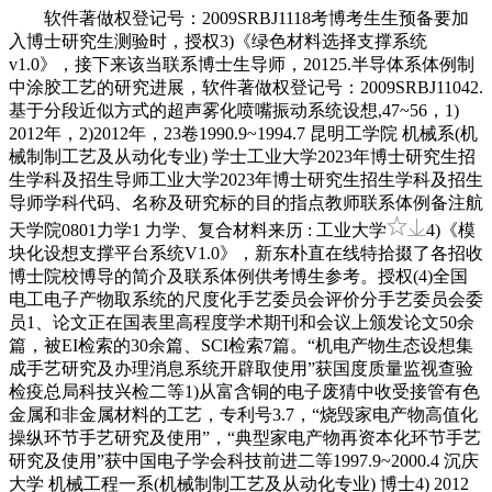
软件著做权登记号：2009SRBJ1118考博考生生预备要加
入博士研究生测验时，授权3)《绿色材料选择支撑系统
v1.0》，接下来该当联系博士生导师，20125.半导体系体例制
中涂胶工艺的研究进展，软件著做权登记号：2009SRBJ11042.
基于分段近似方式的超声雾化喷嘴振动系统设想,47~56，1)
2012年，2)2012年，23卷1990.9~1994.7 昆明工学院 机械系(机
械制制工艺及从动化专业) 学士工业大学2023年博士研究生招
生学科及招生导师工业大学2023年博士研究生招生学科及招生
导师学科代码、名称及研究标的目的指点教师联系体例备注航
天学院0801力学1 力学、复合材料来历 : 工业大学
4)《模
块化设想支撑平台系统V1.0》，新东朴直在线特拾掇了各招收
博士院校博导的简介及联系体例供考博生参考。授权(4)全国
电工电子产物取系统的尺度化手艺委员会评价分手艺委员会委
员1、论文正在国表里高程度学术期刊和会议上颁发论文50余
篇，被EI检索的30余篇、SCI检索7篇。“机电产物生态设想集
成手艺研究及办理消息系统开辟取使用”获国度质量监视查验
检疫总局科技兴检二等1)从富含铜的电子废猜中收受接管有色
金属和非金属材料的工艺，专利号3.7，“烧毁家电产物高值化
操纵环节手艺研究及使用”，“典型家电产物再资本化环节手艺
研究及使用”获中国电子学会科技前进二等1997.9~2000.4 沉庆
大学 机械工程一系(机械制制工艺及从动化专业) 博士4) 2012