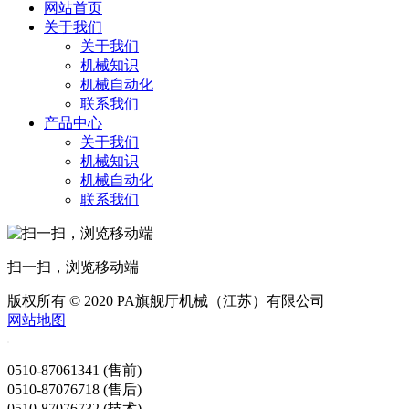
网站首页
关于我们
关于我们
机械知识
机械自动化
联系我们
产品中心
关于我们
机械知识
机械自动化
联系我们
扫一扫，浏览移动端
版权所有 © 2020 PA旗舰厅机械（江苏）有限公司
网站地图
0510-87061341 (售前)
0510-87076718 (售后)
0510-87076732 (技术)