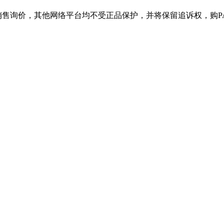
，其他网络平台均不受正品保护，并将保留追诉权，购PA旗舰厅产品请认准官