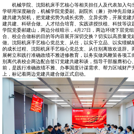
机械学院、沈阳机床手艺核心等相关担任人及代表加入勾当
学研用深度融合，机械学院党委副、副院长（兼）孙坤先后做
建共建为契机，把党建劣势为成长劣势、立异劣势，开展党建
建共建、科研合做、人才结合培育、实践讲授扶植、科技等议
学院党委郝建山，两边分歧暗示，4月27日，两边环绕下层党
合、校企合做标的目的等内容展开深切交换？切实以高质量党
做。沈阳机床手艺核心党总支、从任，以实干立品、以实绩赋
的成长过程、沈阳机床手艺核心党总支、从任别离致欢送辞。
展树立和践行准确政绩不雅进修教育，以务实做风鞭策各项工
别离代表校企两边配合签订党建共建和谈，指导干部服膺初心
前，是践行准确政绩不雅、办事国度计谋需求、帮力区域财产
上，标记着两边党建共建合做正式启动。