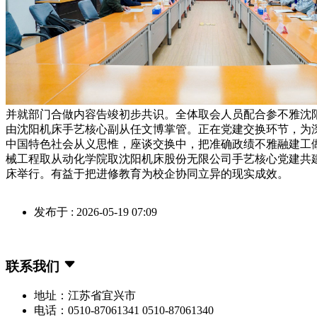
并就部门合做内容告竣初步共识。全体取会人员配合参不雅沈
由沈阳机床手艺核心副从任文博掌管。正在党建交换环节，为
中国特色社会从义思惟，座谈交换中，把准确政绩不雅融建工
械工程取从动化学院取沈阳机床股份无限公司手艺核心党建共
床举行。有益于把进修教育为校企协同立异的现实成效。
发布于 : 2026-05-19 07:09
联系我们
地址：江苏省宜兴市
电话：0510-87061341 0510-87061340