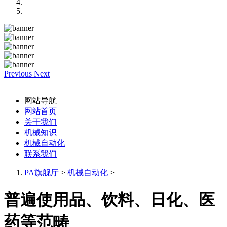
Previous
Next
网站导航
网站首页
关于我们
机械知识
机械自动化
联系我们
PA旗舰厅
>
机械自动化
>
普遍使用品、饮料、日化、医
药等范畴