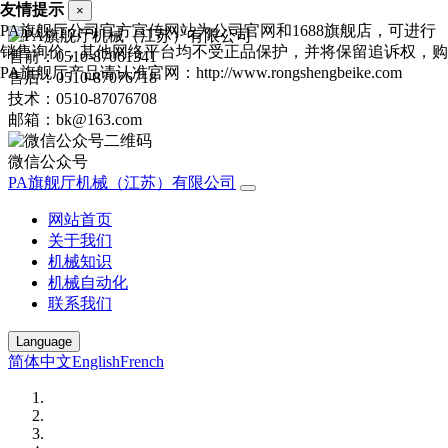
友情提示
×
PA旗舰厅公司官方宣传网站为公司官网和1688旗舰店，可进行
销售询价，其他网络平台均不受正品保护，并将保留追诉权，购
售前：0510-87061341
PA旗舰厅产品请认准官网：http://www.rongshengbeike.com
售后：0510-87076718
技术：0510-87076708
邮箱：bk@163.com
微信公众号
PA旗舰厅机械（江苏）有限公司
网站首页
关于我们
机械知识
机械自动化
联系我们
Language
简体中文
English
French