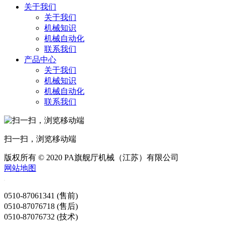
关于我们
关于我们
机械知识
机械自动化
联系我们
产品中心
关于我们
机械知识
机械自动化
联系我们
扫一扫，浏览移动端
版权所有 © 2020 PA旗舰厅机械（江苏）有限公司
网站地图
0510-87061341 (售前)
0510-87076718 (售后)
0510-87076732 (技术)